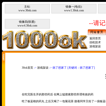
主站:
镜像一(电信):
www.30ok.com
www1.30ok.com
--请记
镜像四(联通):
www4.30ok.com
返回首页
挂机技术
游戏架设
30ok首页
->
游戏架设
-> 病了想家了 [关键词：病了想家了]
在吃完医生开的那些药后 在网上猛搜索那些所谓有效的药
吃了板蓝根的药丸 之后又喝了一包菊花茶 接着同学又给了一袋板蓝