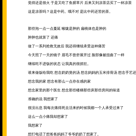
觉得还是很火 于是又吃了鱼腥草片 后来又到凉茶店买了一杯凉茶
这是凉茶吗？这是中药。哦不对 是比中药还苦的茶。
那些泡一点一点蔓延 喉咙是肿的 扁桃体也是肿的
肿肿也就算了 还痛
做了一系列抢救无效后 我还得继续承受这种痛苦
今天照了一天的镜子 眉毛不曾舒展开过 脸部像被扭曲了一样
继续吃不进饭的状态 让我真的很抓狂。
谁来做饭给我吃 想念奶奶煲的汤 想念妈妈的玉米排骨汤 想念手艺
想念我的家 想念有那么一点存在感的家
想念家里的那个医生 想念那些楼梯那些床那些房间的味道
准确的说 我想家了
很没出息 我每次痛得死去活来的时候我都一个人承受过来了
这么一点小痛我却想家了
我想家了
想打电话了想爸爸妈妈了爷爷奶奶了想家了。