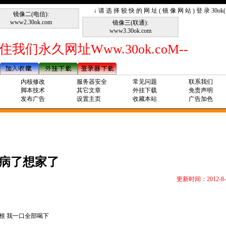
↓ 请 选 择 较 快 的 网 址 ( 镜 像 网 站 ) 登 录 30o
镜像二(电信):
www2.30ok.com
镜像三(联通):
www3.30ok.com
住我们永久网址Www.30ok.coM--
内核修改
服务器安全
常见问题
联系我们
脚本技术
其它文章
外挂下载
免责声明
发布广告
设置主页
收藏本站
广告加色
病了想家了
更新时间：2012-8-
根 我一口全部喝下