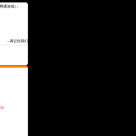
k(网通游戏) ↓
--请记住我们永久网址Www.30ok.Com--
18