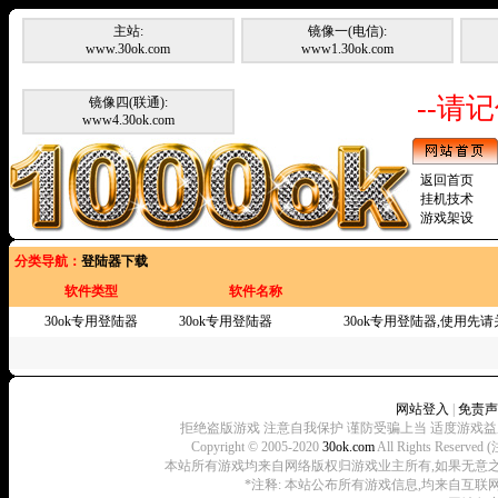
主站:
镜像一(电信):
www.30ok.com
www1.30ok.com
--请记
镜像四(联通):
www4.30ok.com
返回首页
挂机技术
游戏架设
分类导航：
登陆器下载
软件类型
软件名称
30ok专用登陆器
30ok专用登陆器
30ok专用登陆器,使用先
网站登入
|
免责声
拒绝盗版游戏 注意自我保护 谨防受骗上当 适度游戏益
Copyright © 2005-2020
30ok.com
All Rights R
本站所有游戏均来自网络版权归游戏业主所有,如果无意之中侵犯了
*注释: 本站公布所有游戏信息,均来自互联