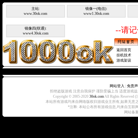
主站:
镜像一(电信):
www.30ok.com
www1.30ok.com
--请记
镜像四(联通):
www4.30ok.com
返回首页
挂机技术
游戏架设
暂无
网站登入
|
免责声
拒绝盗版游戏 注意自我保护 谨防受骗上当 适度游戏益
Copyright © 2005-2020
30ok.com
All Rights R
本站所有游戏均来自网络版权归游戏业主所有,如果无意之中侵犯了
*注释: 本站公布所有游戏信息,均来自互联
网站备案