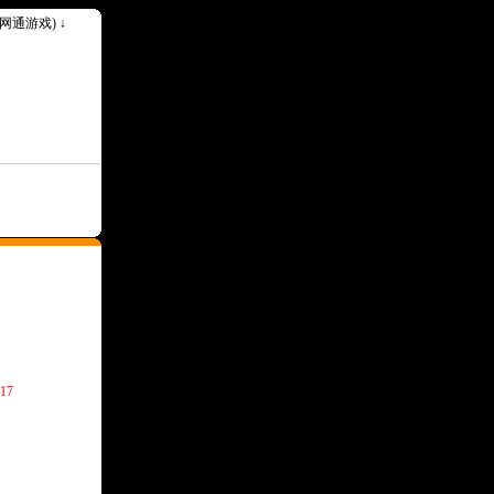
k(网通游戏) ↓
--请记住我们永久网址Www.30ok.Com--
17