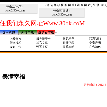
↓ 请 选 择 较 快 的 网 址 ( 镜 像 网 站 ) 登 录 30o
镜像二(电信):
www2.30ok.com
镜像三(联通):
www3.30ok.com
住我们永久网址Www.30ok.coM--
内核修改
服务器安全
常见问题
联系我们
脚本技术
其它文章
外挂下载
免责声明
发布广告
设置主页
收藏本站
广告加色
美满幸福
更新时间：2012-8-