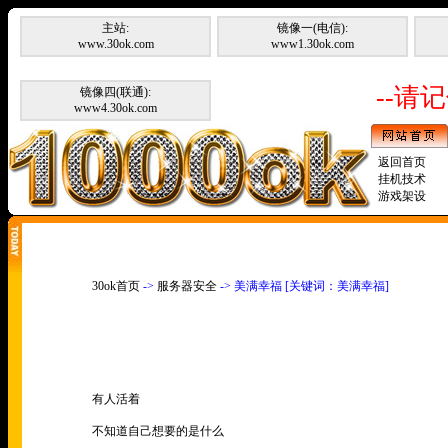
主站:
镜像一(电信):
www.30ok.com
www1.30ok.com
--请记
镜像四(联通):
www4.30ok.com
返回首页
挂机技术
游戏架设
30ok首页
->
服务器安全
-> 美满幸福 [关键词：美满幸福]
有人活着
不知道自己想要的是什么