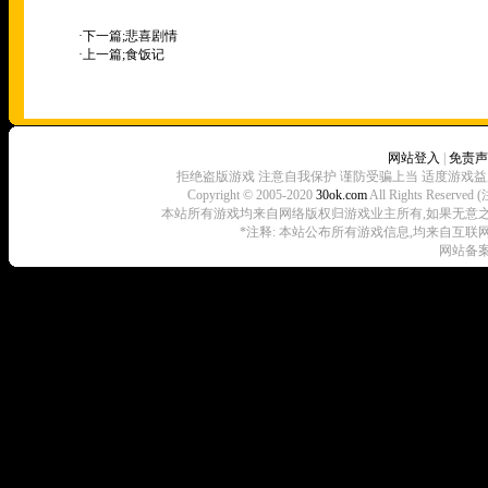
·下一篇;
悲喜剧情
·上一篇;
食饭记
网站登入
|
免责声
拒绝盗版游戏 注意自我保护 谨防受骗上当 适度游戏益
Copyright © 2005-2020
30ok.com
All Rights R
本站所有游戏均来自网络版权归游戏业主所有,如果无意之中侵犯了
*注释: 本站公布所有游戏信息,均来自互联
网站备案