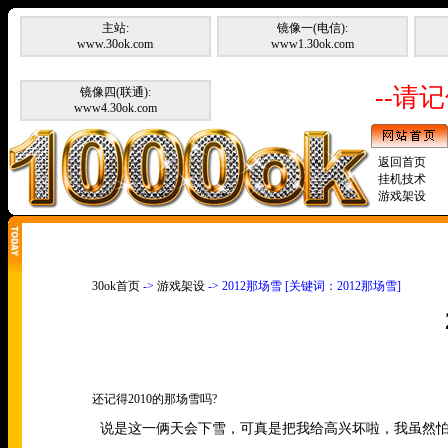
主站:
镜像一(电信):
www.30ok.com
www1.30ok.com
--请记
镜像四(联通):
www4.30ok.com
返回首页
挂机技术
游戏架设
30ok首页
->
游戏架设
-> 2012那场雪 [关键词：2012那场雪]
还记得
2010
的那场雪吗
?
说是这一俩天会下雪，可真是把我给高兴坏啦，我虽然