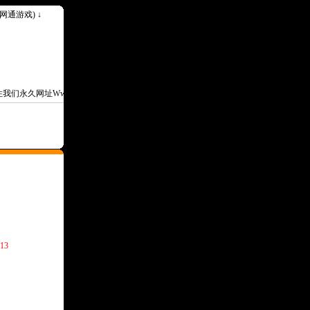
k(网通游戏) ↓
们永久网址Www.30ok.Com--
13