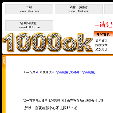
主站:
镜像一(电信):
www.30ok.com
www1.30ok.com
--请记
镜像四(联通):
www4.30ok.com
返回首页
挂机技术
游戏架设
30ok首页
->
内核修改
-> 悲喜剧情 [关键词：悲喜剧情]
我一直不喜欢微博 太过琐碎 将本来完整有力的感情分得太碎
所以一直硬着那个心不去跟那个潮