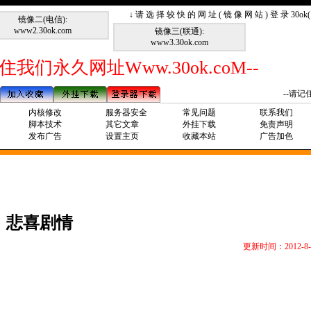
↓ 请 选 择 较 快 的 网 址 ( 镜 像 网 站 ) 登 录 30o
镜像二(电信):
www2.30ok.com
镜像三(联通):
www3.30ok.com
住我们永久网址Www.30ok.coM--
--请记住我
内核修改
服务器安全
常见问题
联系我们
脚本技术
其它文章
外挂下载
免责声明
发布广告
设置主页
收藏本站
广告加色
悲喜剧情
更新时间：2012-8-