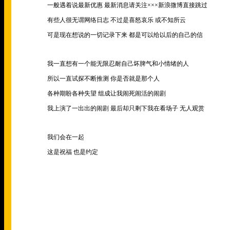
一般遇着说最新优惠 最新消息请关注
×××
新浪微博直接跳过
有些人很无谓网络日志 不过是喜怒哀乐 或不知所云
可是现在想说的一切记录下来 都是可以给以后的自己的信
我一直想有一个能无限忍耐自己坏脾气和小情绪的人
所以一直试探不断推测 你是否就是那个人
各种期盼各种失望 组成让我闹死闹活的闹剧
我上演了一出出的闹剧 最后却只剩下我在看场子 无人观赏
我们会在一起
这是祝福 也是约定