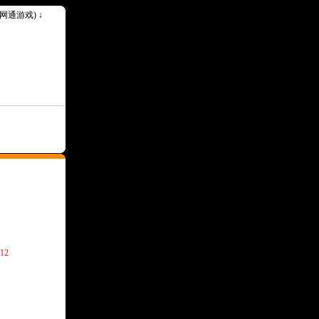
k(网通游戏) ↓
12