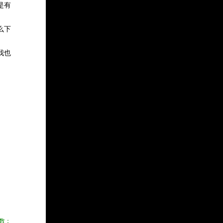
是有
么下
我也
数：