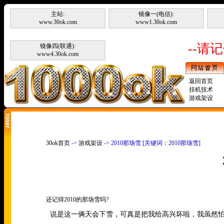
主站:
镜像一(电信):
www.30ok.com
www1.30ok.com
--请记
镜像四(联通):
www4.30ok.com
返回首页
挂机技术
游戏架设
30ok首页
->
游戏架设
-> 2010那场雪 [关键词：2010那场雪]
还记得
2010
的那场雪吗
?
说是这一俩天会下雪，可真是把我给高兴坏啦，我虽然