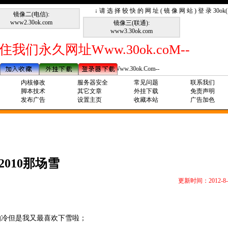
↓ 请 选 择 较 快 的 网 址 ( 镜 像 网 站 ) 登 录 30o
镜像二(电信):
www2.30ok.com
镜像三(联通):
www3.30ok.com
住我们永久网址Www.30ok.coM--
--请记住我们永久网址Www.30ok.Com--
内核修改
服务器安全
常见问题
联系我们
脚本技术
其它文章
外挂下载
免责声明
发布广告
设置主页
收藏本站
广告加色
2010那场雪
更新时间：2012-8-
怕冷但是我又最喜欢下雪啦；