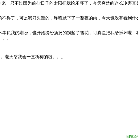
到来，只不过因为前些日子的太阳把我给乐坏了，今天突然的这么冷害真
的不得了，可是我好失望的，昨晚就下了一整夜的雨，今天也没有看到什
不辜负我的期盼，也开始纷纷扬扬的飘起了雪花，可真是把我给乐坏啦，
。。。
。。老天爷我会一直祈祷的啦。。。
浏览次