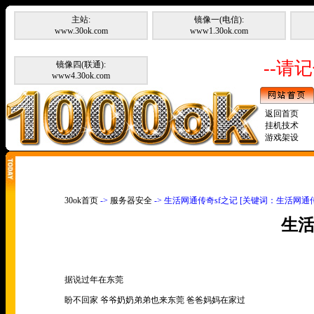
主站:
镜像一(电信):
www.30ok.com
www1.30ok.com
--请记
镜像四(联通):
www4.30ok.com
返回首页
挂机技术
游戏架设
30ok首页
->
服务器安全
-> 生活网通传奇sf之记 [关键词：生活网通传
生活
据说过年在东莞
盼不回家 爷爷奶奶弟弟也来东莞 爸爸妈妈在家过