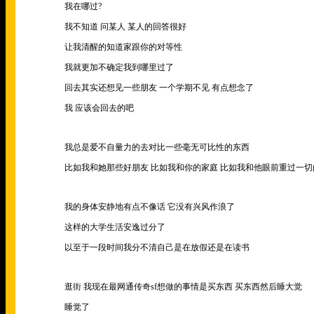
我在哪过
?
我不知道 问某人 某人的回答很好
让我清醒的知道家跟你的对等性
我就更加不确定我到哪里过了
回去其实还想见一些朋友 一个学期不见 有点想念了
我 应该会回去的吧
我总是爱不自量力的去对比一些毫无可比性的东西
比如我和她那些好朋友 比如我和你的家庭 比如我和他眼前重过一
我的身体安静地有点不像话 它没有兴风作浪了
这样的大学生活安逸过分了
以至于一段时间我分不清自己是在放假还是在读书
逛街 我现在最网通传奇sf想做的事情是买东西 买东西然后睡大觉
睡觉了