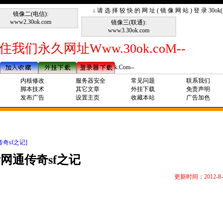
↓ 请 选 择 较 快 的 网 址 ( 镜 像 网 站 ) 登 录 30o
镜像二(电信):
www2.30ok.com
镜像三(联通):
www3.30ok.com
住我们永久网址Www.30ok.coM--
--请记住我们永久网址Www.30ok.Com--
内核修改
服务器安全
常见问题
联系我们
脚本技术
其它文章
外挂下载
免责声明
发布广告
设置主页
收藏本站
广告加色
奇sf之记]
网通传奇sf之记
更新时间：2012-8-