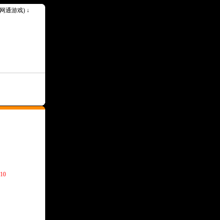
k(网通游戏) ↓
10