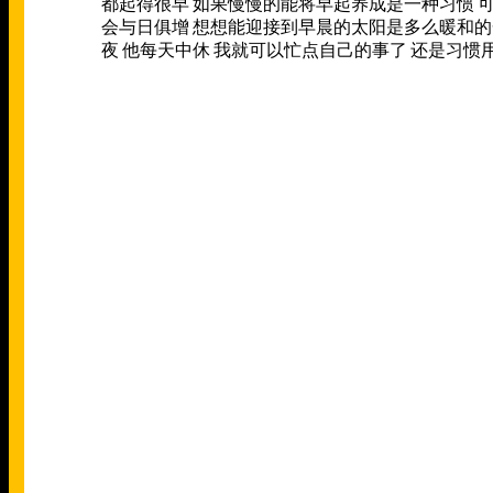
都起得很早
如果慢慢的能将早起养成是一种习惯
会与日俱增
想想能迎接到早晨的太阳是多么暖和的
夜
他每天中休
我就可以忙点自己的事了
还是习惯