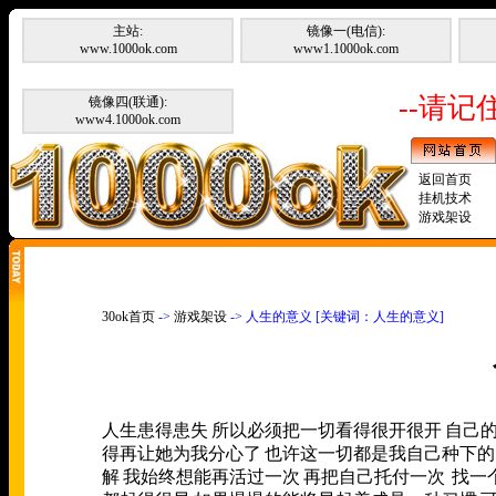
主站:
镜像一(电信):
www.1000ok.com
www1.1000ok.com
--请记住
镜像四(联通):
www4.1000ok.com
返回首页
挂机技术
游戏架设
30ok首页
->
游戏架设
-> 人生的意义 [关键词：人生的意义]
人生患得患失
所以必须把一切看得很开很开
自己
得再让她为我分心了
也许这一切都是我自己种下的
解
我始终想能再活过一次
再把自己托付一次
找一