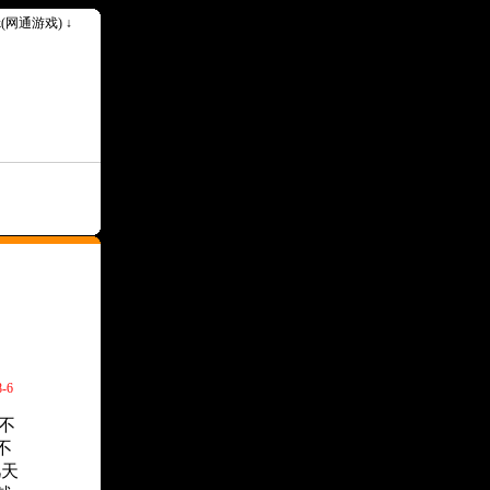
ok(网通游戏) ↓
--请记住我们永久网址Www.1000ok.Com--
-6
不
不
几天