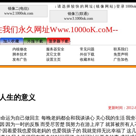
↓ 请 选 择 较 快 的 网 址 ( 镜 像 网 站 ) 登 录 1000
镜像二(电信):
www2.1000ok.com
镜像三(联通):
www3.1000ok.com
我们永久网址Www.1000oK.coM--
内核修改
服务器安全
常见问题
联系我们
脚本技术
其它文章
外挂下载
免责声明
发布广告
设置主页
收藏本站
广告加色
人生的意义
更新时间：2012-8
的命运为自己做回主
每晚老妈都会和我谈谈心
关心我的生活
我舍
因
因为一时的反叛
而受尽苦楚
我努力在游上岸了
就算被所有人
个因着爱我也爱我老妈的
也爱我孩子的
我就觉得无比幸福了
这