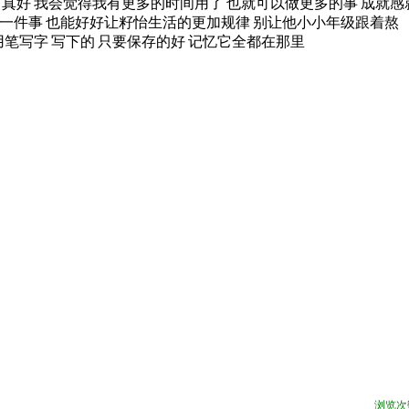
可真好
我会觉得我有更多的时间用了
也就可以做更多的事
成就感
一件事
也能好好让籽怡生活的更加规律
别让他小小年级跟着熬
用笔写字
写下的
只要保存的好
记忆它全都在那里
浏览次