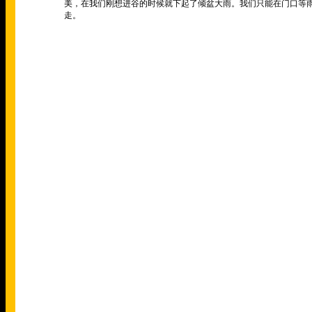
美，在我们刚想进谷的时候就下起了倾盆大雨。我们只能在门口等
走。