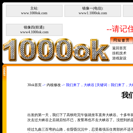
主站:
镜像一(电信):
www.1000ok.com
www1.1000ok.com
--请记住
镜像四(联通):
www4.1000ok.com
返回首页
挂机技术
游戏架设
30ok首页
->
内核修改
-> 我们来了，大峡谷 [关键词：我们来了，大
我
出发的第一天，我们下了高铁吃完午饭就坐车直奔大峡谷。十多年前
次去过大峡谷之后就后怕不已，发誓再也不去大峡谷了。没想到的
经过九曲三百弯的山路，在昏昏沉沉中，忍受着强压住胃部的不适