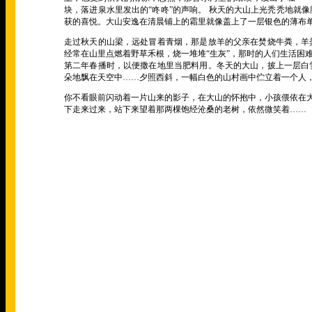
块，落进泉水里发出的
“
咚咚
”
的声响。 秋天的大山上光秃秃地就
获的喜悦。大山安逸在清晨铺上的霜里就像盖上了一层银色的薄布
走过秋天的山梁，远处冒着青烟，那是放羊的父亲在焚烧牛粪，羊
经常在山里点燃着野草禾根，烧一堆堆
“
生灰
”
，那时的人们生活困
第二年春播时，以便撒在地里当肥料用。冬天的大山，披上一层白
朵地飘在天空中
……
夕照西斜，一幅白色的山村画中伫立着一个人
你不看眼前闪动着一片山来的影子，在大山的怀抱中，小孩偎依在
下走来过来，站下来望着那两棵饱经沧桑的老树，依然微笑着
……