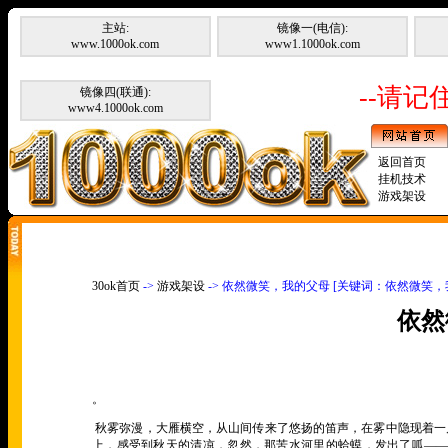
主站:
镜像一(电信):
www.1000ok.com
www1.1000ok.com
--请记住
镜像四(联通):
www4.1000ok.com
返回首页
挂机技术
游戏架设
30ok首页
->
游戏架设
-> 依然微笑，我的父母 [关键词：依然微笑，
依然
。
秋雾弥漫，大雁横空，从山间传来了悠扬的笛声，在雾中隐现着一
上，感受到秋天的清凉，忽然，那苦水河里的蛤蟆，发出了呱
—