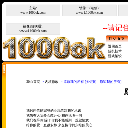
主站:
镜像一(电信):
www.1000ok.com
www1.1000ok.com
--请记住
镜像四(联通):
www4.1000ok.com
返回首页
挂机技术
游戏架设
30ok首页
->
内核修改
-> 原谅我的所有 [关键词：原谅我的所有]
我只想你能完整的兑现你对我的承诺
我想有天我要会敞开心
和你说明一切
我只在乎你
除了你我不能感到一丝丝情意
给你的爱一直很安静
来交换你偶尔给的关心