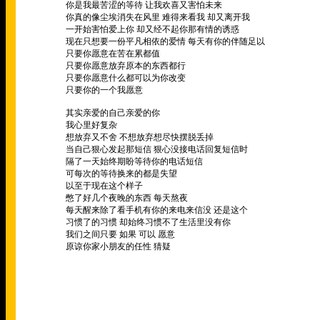
你是我最苦涩的等待
让我欢喜又害怕未来
你真的像尘埃消失在风里
难得来看我
却又离开我
一开始害怕爱上你
却又经不起你那有情的诱惑
现在只想要一份平凡相依的爱情
每天有你的伴随足以
只要你愿意在苦在累都值
只要你愿意放弃原本的东西都行
只要你愿意什么都可以为你改变
只要你的一个我愿意
其实亲爱的自己亲爱的你
我心里好复杂
想放弃又不舍
不想放弃想尽快摆脱丢掉
当自己狠心发起那短信
狠心没接电话回复短信时
隔了一天始终期盼等待你的电话短信
可每次的等待换来的都是失望
以至于现在这个样子
憋了好几个夜晚的东西
每天熬夜
每天醒来除了看手机有你的来电来信没
还是这个
习惯了的习惯
却始终习惯不了生活里没有你
我们之间只要
如果
可以
愿意
原谅你家小朋友的任性
猜疑