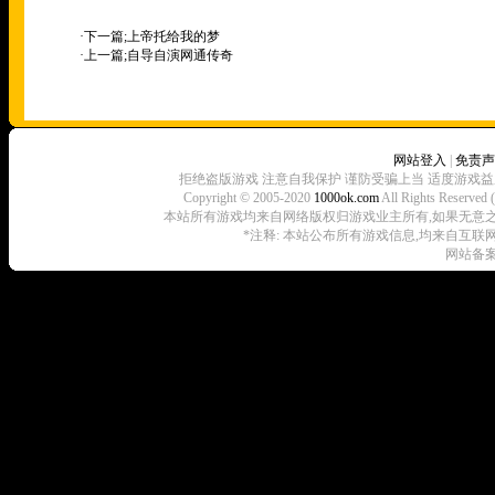
·下一篇;
上帝托给我的梦
·上一篇;
自导自演网通传奇
网站登入
|
免责声
拒绝盗版游戏 注意自我保护 谨防受骗上当 适度游戏益
Copyright © 2005-2020
1000ok.com
All Rights 
本站所有游戏均来自网络版权归游戏业主所有,如果无意之中侵犯了
*注释: 本站公布所有游戏信息,均来自互联
网站备案