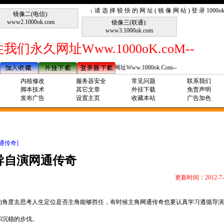
↓ 请 选 择 较 快 的 网 址 ( 镜 像 网 站 ) 登 录 1000
镜像二(电信):
www2.1000ok.com
镜像三(联通):
www3.1000ok.com
我们永久网址Www.1000oK.coM--
--请记住我们永久网址Www.1000ok.Com--
内核修改
服务器安全
常见问题
联系我们
脚本技术
其它文章
外挂下载
免责声明
发布广告
设置主页
收藏本站
广告加色
通传奇]
导自演网通传奇
更新时间：2012-7-
的角度去思考人生定位是否主角能够胜任，有时候主角网通传奇也要认真学习遵循导演
和沉稳的步伐。