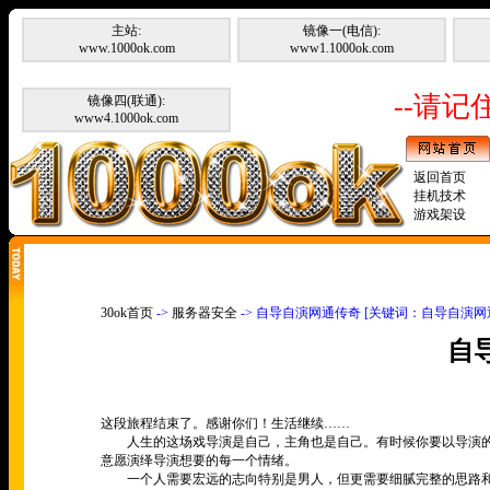
主站:
镜像一(电信):
www.1000ok.com
www1.1000ok.com
--请记住
镜像四(联通):
www4.1000ok.com
返回首页
挂机技术
游戏架设
30ok首页
->
服务器安全
-> 自导自演网通传奇 [关键词：自导自演网
自
这段旅程结束了。感谢你们！生活继续
……
人生的这场戏导演是自己，主角也是自己。有时候你要以导演
意愿演绎导演想要的每一个情绪。
一个人需要宏远的志向特别是男人，但更需要细腻完整的思路