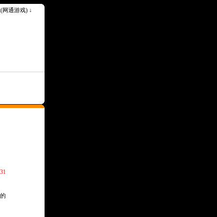
ok(网通游戏) ↓
31
的