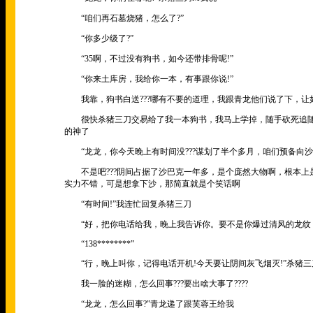
“咱们再石墓烧猪，怎么了?”
“你多少级了?”
“35啊，不过没有狗书，如今还带排骨呢!”
“你来土库房，我给你一本，有事跟你说!”
我靠，狗书白送???哪有不要的道理，我跟青龙他们说了下，让
很快杀猪三刀交易给了我一本狗书，我马上学掉，随手砍死追随
的神了
“龙龙，你今天晚上有时间没???谋划了半个多月，咱们预备向沙
不是吧???阴间占据了沙巴克一年多，是个庞然大物啊，根本上
实力不错，可是想拿下沙，那简直就是个笑话啊
“有时间!”我连忙回复杀猪三刀
“好，把你电话给我，晚上我告诉你。要不是你爆过清风的龙纹，还
“138********”
“行，晚上叫你，记得电话开机!今天要让阴间灰飞烟灭!”杀猪三
我一脸的迷糊，怎么回事???要出啥大事了????
“龙龙，怎么回事?”青龙递了跟芙蓉王给我