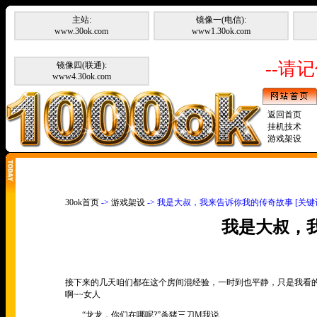
主站:
镜像一(电信):
www.30ok.com
www1.30ok.com
--请记
镜像四(联通):
www4.30ok.com
返回首页
挂机技术
游戏架设
30ok首页
->
游戏架设
-> 我是大叔，我来告诉你我的传奇故事 [关
我是大叔，
接下来的几天咱们都在这个房间混经验，一时到也平静，只是我看
啊~~女人
“龙龙，你们在哪呢?”杀猪三刀M我说