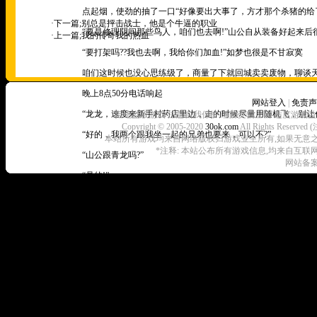
点起烟，使劲的抽了一口“好像要出大事了，方才那个杀猪的给了
·下一篇;
别总是抨击战士，他是个牛逼的职业
“要是修理阴间那些鸟人，咱们也去啊!”山公自从装备好起来后
·上一篇;
我的传奇我的热血
“要打架吗??我也去啊，我给你们加血!”如梦也很是不甘寂寞
咱们这时候也没心思练级了，商量了下就回城卖卖废物，聊谈天
晚上8点50分电话响起
网站登入
|
免责声
“龙龙，速度来新手村药店里边，走的时候尽量用随机飞，别让任
拒绝盗版游戏 注意自我保护 谨防受骗上当 适度游戏益
Copyright © 2005-2020
30ok.com
All Rights R
“好的，我两个跟我坐一起的兄弟也要来，可以不?”
本站所有游戏均来自网络版权归游戏业主所有,如果无意之中侵犯了
*注释: 本站公布所有游戏信息,均来自互联
“山公跟青龙吗?”
网站备案
“是的!”
“叫青龙过来吧，山公法师作用不大，叫他别上线，你们三个不在
于是我跟青龙就跑到了新手村药店里边，满满一屋子的人，有2
里边的人我也根本不熟悉，不过看了他们行会的名字，我也晓得
我很快的退出了原先的会，进入了阴间会
“一切成员现已到齐，如今咱们就在这里等吧，谁也别出去，需要
咱们也都激动了，看来今晚会有大事发生了，这么多牛人聚在一起
等候是煎熬的，我跟青龙有一根没一根的抽着烟，如梦对此是又气