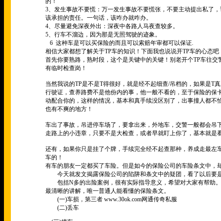
的！”
3、发生事故不要慌：万一发生事故不要慌张，不要主动提出私了，
该承担的责任。一句话，该咋办就咋办。
4、尽量避免深夜外出：深夜中各路人马夜查较多。
5、行车不溜边，因为那是无照驾驶的迹象。
6 这种车是可以买保险的而且可以索赔年审都可以保证.
相信大家都想了解关于TP车的知识！下面我也说说开TP车的心态吧
首先你要熟路，熟时段，这个是关键中的关键！别老开个TP车往交
有临时检查岗！
当然我说的TP是不是T得很好，就是经不起细查/吊档的，如果是
行驶证，查养路费不是他份内的事，他一般不看的，至于保险的保
动配合你的，这样的情况，基本和真手续没区别了，出事撞人都不
也有不爽的地方！
车出了事故，吊进停车场了，要拿出来，外地车，交警一般都会吊
走路上的小违章，只要不是大检查，或者早就盯上你了，基本就是
还有，如果你只是挂了个牌，手续完全经不起查那种，养成走最左
车的！
有车的朋友一定都买了车险。但是如今的保险公司的车险条文中，
今天就发文揭露保险公司的陷阱和条文中的疑团，看了以后要是
包括N多的出险案例，很有实际指导意义，希望对大家有帮助
最清晰的讲解，唯一普通人能看懂的保险条文。
(一)车损，第三者
www.30ok.com
网通传奇私服
(二)丢车