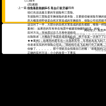
(三)撞车
(四)索赔
·上一篇;
传奇最新各种骗术 新人必读 防骗指南
保险条款精解(一)- 车损，第三者
咱们先说说最主要的车损险和三责险。
车损险和三责险是车辆保险的基本险，主要赔偿被保险车辆的损
您大概觉得即使是自然灾害造成的车辆损失，保险公司也照赔
这话对了一半，大部分的自然灾害造成的损失都赔，惟独一样除外---
案例1：如果您的车有幸在地震中被建筑物砸到的话，哈哈
网站登入
|
免责声
应对方法：等地震过后几天再申请赔偿
拒绝盗版游戏 注意自我保护 谨防受骗上当 适度游戏益
出险陈述：大概由于地震造成墙体松动，终于在某一天倒下了(不
Copyright © 2005-2020
30ok.com
All Rights R
★★案例2：如果您的爱车在一次急刹车中，车里的东东飞到了
本站所有游戏均来自网络版权归游戏业主所有,如果无意之中侵犯了
你老老实实的对保险公司说：“我的纸巾盒飞起来打中了玻璃，“哗
*注释: 本站公布所有游戏信息,均来自互联
你惨了。。。。。。那个理赔员会指着自己的嘴：“请看我的口型-----
网站备案
正确的应对方法：小小的改变一下事实
出险陈述：我的一个练过铁头功的朋友在刹车时撞碎了风挡，O
记住，受车内物品的撞击所受损失，保险公司不赔的！！
案例3：您如果在拖车时与别的车发生了碰撞时
应对方法：忽略一些事实存在的东西
出险陈述：别提你在拖带车辆或者被别人拖带，否则不管你有没有
★案例4：如果你在事故时，打破了自己的玻璃又没有上玻璃险
没上玻璃险找人家索赔能行吗？？行，绝对行！
玻璃险的全称是：玻璃单独破碎险，是指停车和使用时造成的玻
如果您没上玻璃险，当您早上起来发现自己的汽车玻璃不知道被
呵呵，老招法---------开车时急刹车造成的，又是脑袋惹的
的好了，呵
案例5：如果您的车在撞车时，打破了一个小灯，您该怎么办呢
找保险公司，他绝对不敢不赔您，那您赚了？？没，您大概要