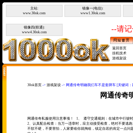
主站:
镜像一(电信):
www.30ok.com
www1.30ok.com
--请记
镜像四(联通):
www4.30ok.com
返回首页
挂机技术
游戏架设
30ok首页
->
游戏架设
-> 网通传奇明确我们车不是套牌车 [关键词：
网通传奇
网通传奇私服
使用注意事项！ 1、 遵守交通规则：在城市中行驶
2、认真配合检查：当万一违章时，应主动接受检查，绝对不要逃
不软不硬，不要害怕，人家要啥你就掏啥，镇定自若的肯定一点问题