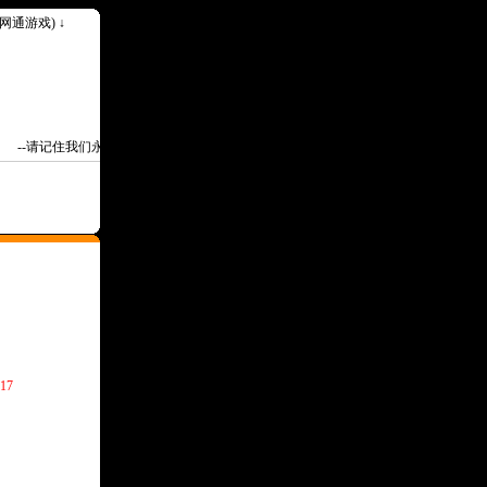
k(网通游戏) ↓
--请记住我们永久网址Www.30ok.Com--
17