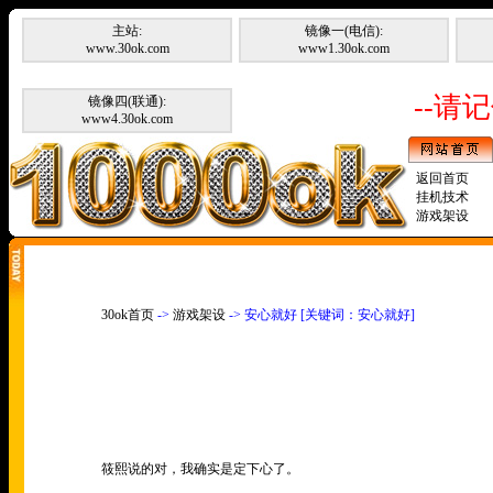
主站:
镜像一(电信):
www.30ok.com
www1.30ok.com
--请记
镜像四(联通):
www4.30ok.com
返回首页
挂机技术
游戏架设
30ok首页
->
游戏架设
-> 安心就好 [关键词：安心就好]
筱熙说的对，我确实是定下心了。