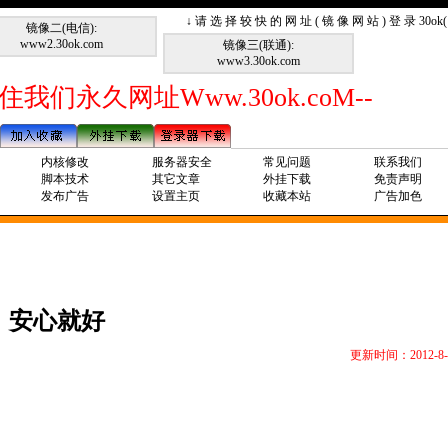
↓ 请 选 择 较 快 的 网 址 ( 镜 像 网 站 ) 登 录 30o
镜像二(电信):
www2.30ok.com
镜像三(联通):
www3.30ok.com
住我们永久网址Www.30ok.coM--
内核修改
服务器安全
常见问题
联系我们
脚本技术
其它文章
外挂下载
免责声明
发布广告
设置主页
收藏本站
广告加色
安心就好
更新时间：2012-8-