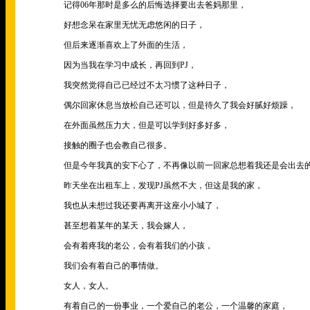
记得
06
年那时是多么的后悔选择要出去爸妈那里，
好想念呆在家里无忧无虑悠闲的日子，
但后来逐渐喜欢上了外面的生活，
因为当我在学习中成长，再回到
PJ
，
我突然觉得自己已经过不太习惯了这种日子，
偶尔回家休息当放松自己还可以，但是待久了我会好腻好烦躁，
在外面虽然压力大，但是可以学到好多好多，
接触的圈子也会教自己很多。
但是今年我真的安下心了，不再像以前一回家总想着我还是会出去
昨天坐在出租车上，发现
PJ
虽然不大，但这是我的家，
我也从未想过我还要再离开这座小小城了，
甚至想着某年的某天，我会嫁人，
会有着疼我的老公，会有着我们的小孩，
我们会有着自己的事情做。
女人，女人。
有着自己的一份事业，一个爱自己的老公，一个温馨的家庭，