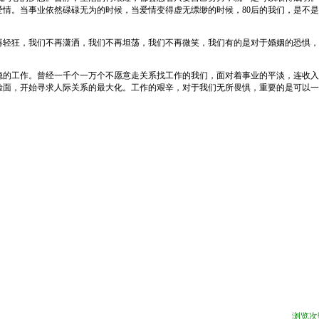
爱情。当事业依然碌碌无为的时候，当爱情变得虚无缥缈的时候，
80
后的我们，是不是
再轻狂，我们不再潇洒，我们不再坦荡，我们不再微笑，我们有的是对于婚姻的恐惧，
稳的工作。曾经一千个一万个不愿意走关系找工作的我们，面对着事业的平淡，连收入
脸面，开始寻求人际关系的最大化。工作的艰辛，对于我们无所畏惧，重要的是可以一
浏览次