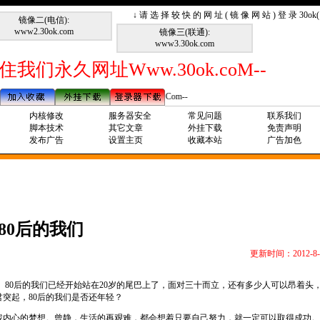
↓ 请 选 择 较 快 的 网 址 ( 镜 像 网 站 ) 登 录 30o
镜像二(电信):
www2.30ok.com
镜像三(联通):
www3.30ok.com
住我们永久网址Www.30ok.coM--
--请记住我们永久网址Www.30ok.Com--
内核修改
服务器安全
常见问题
联系我们
脚本技术
其它文章
外挂下载
免责声明
发布广告
设置主页
收藏本站
广告加色
80后的我们
更新时间：2012-8-
。
80
后的我们已经开始站在
20
岁的尾巴上了，面对三十而立，还有多少人可以昂着头
君突起，
80
后的我们是否还年轻？
找内心的梦想。曾静，生活的再艰难，都会想着只要自己努力，就一定可以取得成功。