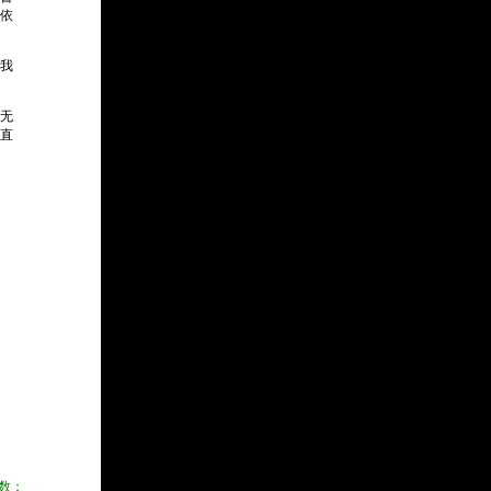
依
我
无
直
数：