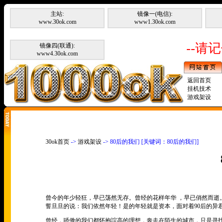
主站:
镜像一(电信):
www.30ok.com
www1.30ok.com
--请记
镜像四(联通):
www4.30ok.com
返回首页
挂机技术
游戏架设
30ok首页
->
游戏架设
-> 80后的我们 [关键词：80后的我们]
曾今的年少轻狂，早已荡然无存。曾经的花样年华 ，早已俏然而逝
誓旦旦的说：我们依然年轻！是的年轻就是资本，面对着
90
后的异
曾经，骄傲的我们都怀抱誴高的理想，奔走在陌生的城市，只是寻