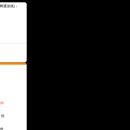
k(网通游戏) ↓
10
，信
曾