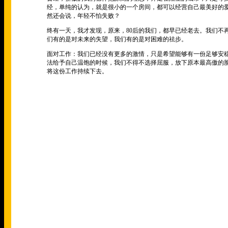
经，单纯的认为，就是很小的一个房间，都可以经营自己最美好的
然还会说，年轻不怕失败？
终有一天，我才发现，原来，
80
后的我们，都早已经老去。我们不
们有的是对未来的失望，我们有的是对困难的祛步。
面对工作：我们已经没有更多的激情，只是希望能够有一份足够安
法给予自己温饱的时候，我们不得不选择屈服，放下原本最高傲的
将这份工作持续下去。