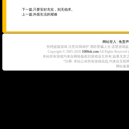
·下一篇;
只要安好充实，别无他求。
·上一篇;
外面生活的艰难
网站登入
|
免责声
拒绝盗版游戏 注意自我保护 谨防受骗上当 适度游戏益
Copyright © 2005-2020
1000ok.com
All Rights 
本站所有游戏均来自网络版权归游戏业主所有,如果无意之中侵犯了
*注释: 本站公布所有游戏信息,均来自互联
网站备案