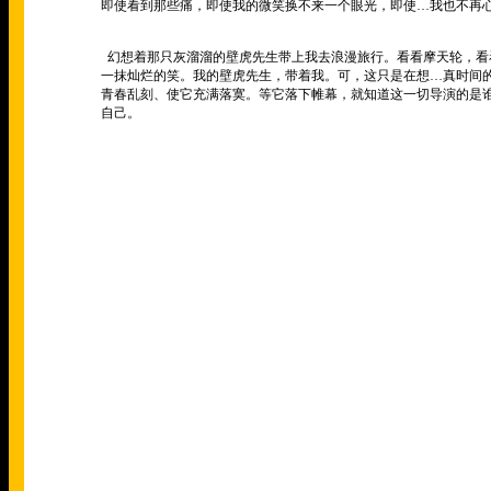
即使看到那些痛，即使我的微笑换不来一个眼光，即使
…
我也不再
幻想着那只灰溜溜的壁虎先生带上我去浪漫旅行。看看摩天轮，看
一抹灿烂的笑。我的壁虎先生，带着我。可，这只是在想
…
真时间
青春乱刻、使它充满落寞。等它落下帷幕，就知道这一切导演的是
自己。