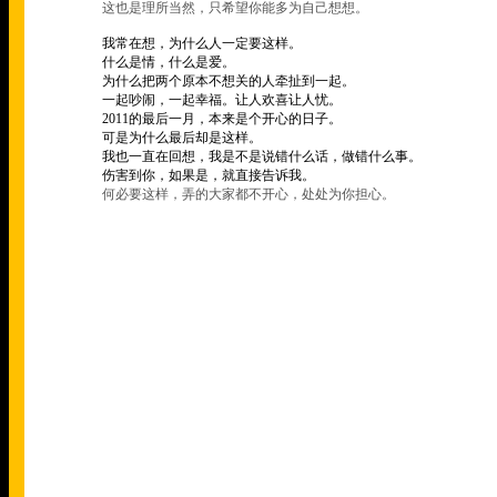
这也是理所当然，只希望你能多为自己想想。
我常在想，为什么人一定要这样。
什么是情，什么是爱。
为什么把两个原本不想关的人牵扯到一起。
一起吵闹，一起幸福。让人欢喜让人忧。
2011
的最后一月，本来是个开心的日子。
可是为什么最后却是这样。
我也一直在回想，我是不是说错什么话，做错什么事。
伤害到你，如果是，就直接告诉我。
何必要这样，弄的大家都不开心，处处为你担心。