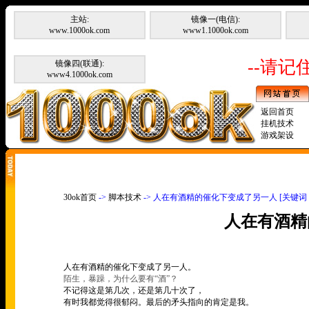
主站:
镜像一(电信):
www.1000ok.com
www1.1000ok.com
--请记住
镜像四(联通):
www4.1000ok.com
返回首页
挂机技术
游戏架设
30ok首页
->
脚本技术
-> 人在有酒精的催化下变成了另一人 [关键
人在有酒精
人在有酒精的催化下变成了另一人。
陌生，暴躁，为什么要有
“
酒
”
？
不记得这是第几次，还是第几十次了，
有时我都觉得很郁闷。最后的矛头指向的肯定是我。