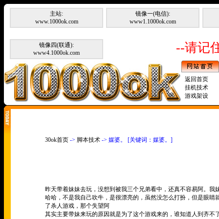
主站:
镜像一(电信):
www.1000ok.com
www1.1000ok.com
--请记住
镜像四(联通):
www4.1000ok.com
返回首页
挂机技术
游戏架设
30ok首页
->
脚本技术
-> 媒婆。 [关键词：媒婆。]
昨天带着妹妹去玩，没想到被我三个兄弟看中，还真不容易阿。我
哈哈，不是我自己吹牛，是很漂亮的，虽然没怎么打扮，但是眼睛
了杀人游戏，那个失望阿
其实主要带妹来玩的原因就是为了这个游戏来的，谁知道人到齐不