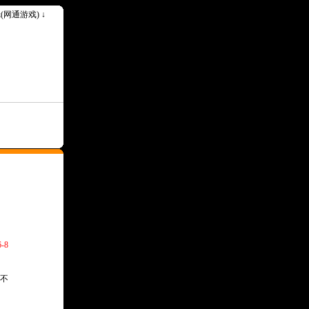
ok(网通游戏) ↓
-8
不