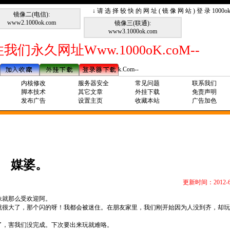
↓ 请 选 择 较 快 的 网 址 ( 镜 像 网 站 ) 登 录 1000
镜像二(电信):
www2.1000ok.com
镜像三(联通):
www3.1000ok.com
我们永久网址Www.1000oK.coM--
--请记住我们永久网址Www.1000ok.Com--
内核修改
服务器安全
常见问题
联系我们
脚本技术
其它文章
外挂下载
免责声明
发布广告
设置主页
收藏本站
广告加色
媒婆。
更新时间：2012-6
妹就那么受欢迎阿。
就很大了，那个闪的呀！我都会被迷住。在朋友家里，我们刚开始因为人没到齐，却玩
了，害我们没完成。下次要出来玩就难咯。