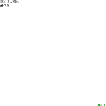
玩真心话大冒险。
幼稚的很、
浏览次