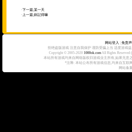
·下一篇;
某一天
·上一篇;
妳記得嘛
网站登入
|
免责声
拒绝盗版游戏 注意自我保护 谨防受骗上当 适度游戏益
Copyright © 2005-2020
1000ok.com
All Rights 
本站所有游戏均来自网络版权归游戏业主所有,如果无意之中侵犯了
*注释: 本站公布所有游戏信息,均来自互联
网站备案