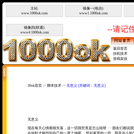
主站:
镜像一(电信):
www.1000ok.com
www1.1000ok.com
--请记住
镜像四(联通):
www4.1000ok.com
返回首页
挂机技术
游戏架设
30ok首页
->
脚本技术
-> 无意义 [关键词：无意义]
无意义
现在每天心情都很失落，这一切我究竟是怎么啦呀
····
朋友们都说我
会何时才能找到自己的一席之地呢。 想起家里的一切，我是这么的