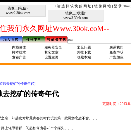
↓ 请 选 择 较 快 的 网 址 ( 镜 像 网 站 ) 登 录 30o
镜像二(电信):
www2.30ok.com
镜像三(联通):
www3.30ok.com
住我们永久网址Www.30ok.coM--
--请记住我们永久网址Www.30ok.Com--
内核修改
服务器安全
常见问题
联系我们
脚本技术
其它文章
外挂下载
免责声明
发布广告
设置主页
收藏本站
广告加色
着蜡烛去挖矿的传奇年代]
烛去挖矿的传奇年代
更新时间：2013-8-
叹之余，却越发对那最青春的时代玩的第一款网游恋恋不舍。。。
一路上轻甲群群，问起如何出谷却个个摇头。。。