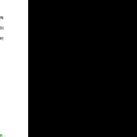
后悔
到
时
数：