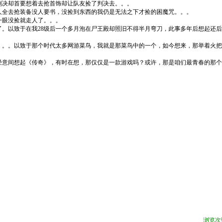
判决却首要想着去抢首饰却让队友捡了判决去。。。
人全去抢装备没人要书，没捡到东西的我仍是无法之下才捡的困魔咒。。。
一眼没捡就走人了。。。
。以致于在我28级后一个多月泡在尸王殿却照旧不得半月弯刀，此事多年后想起还
。。。以致于那个时代太多网游菜鸟，我就是那菜鸟中的一个，如今想来，那举着火把
经意间想起《传奇》，有时在想，那仅仅是一款游戏吗？或许，那是咱们最青春的那个
浏览次