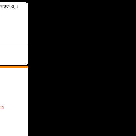
k(网通游戏) ↓
16