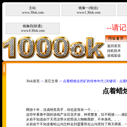
主站:
镜像一(电信):
www.30ok.com
www1.30ok.com
--请记
镜像四(联通):
www4.30ok.com
返回首页
挂机技术
游戏架设
30ok首页
->
其它文章
-> 点着蜡烛去挖矿的传奇年代 [关键词：点
点着蜡
网游十年，没成绝世高手，却也是骨灰一个。。。
这些年看着中国的游戏产业百花齐放，种类繁复，目不暇接——感
从前不知道由于天亮没带火把而误入蜘蛛围群，不幸身死。。。
从前由于不知道毒蛇山沟怎样走到盟重而在山沟里转了两天两夜，