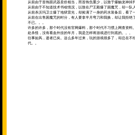
从前由于首饰跟武器卖价相当，而首饰负重少，以致于爆触龙神掉
从前由于不知道技术书啥情况，以致在尸王殿爆了困魔咒，却一队
从前杀沃玛卫士爆了地狱雷光，却捡满了一身的药水装备后，看了
从前在出售困魔咒的时分，有人要拿半月弯刀和我换，却让我拒绝了
不已。。。
许多的许多，那个时代没有官网爆料，那个时代不习惯上网查资料
处杀怪，没有看血外挂的年月，我是怎样将游戏进行到底的。。。
往事如风，逝者已矣。这么多年过来，玩的游戏很多了，却总在不
代。。