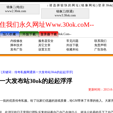
↓ 请 选 择 较 快 的 网 址 ( 镜 像 网 站 ) 登 录 30o
镜像二(电信):
www2.30ok.com
镜像三(联通):
www3.30ok.com
住我们永久网址Www.30ok.coM--
--请记住我们永久网址Www.30ok.Com--
内核修改
服务器安全
常见问题
联系我们
脚本技术
其它文章
外挂下载
免责声明
发布广告
设置主页
收藏本站
广告加色
浮 [关键词：传奇私服网通第一大发布站30ok的起起浮浮]
一大发布站30ok的起起浮浮
更新时间：2013-8-
批又一批的优质传奇私服。给了玩家们优越的游戏质量，给GM带来了丰厚的收入。大家
在消沉的日子里我们团队反复的问着自己自己在做什么。就这么轻易的丢下了自