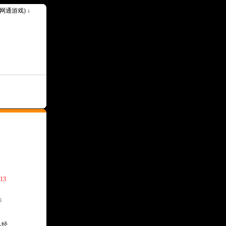
k(网通游戏) ↓
13
开
己经