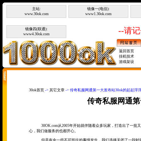
主站:
镜像一(电信):
www.30ok.com
www1.30ok.com
--请记
镜像四(联通):
www4.30ok.com
返回首页
挂机技术
游戏架设
30ok首页
->
其它文章
-> 传奇私服网通第一大发布站30ok的起起浮
传奇私服网通第
30OK.com从2005年开始就伴随着众多玩家，打造出了一
心，我们做服务的也都开心。
但是有余一些不可抵抗的事情发生，我们选择关闭了一段时间。