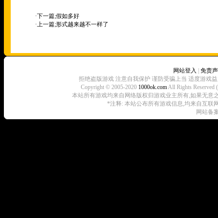
·下一篇;
假如多好
·上一篇;
形式越来越不一样了
网站登入
|
免责声
拒绝盗版游戏 注意自我保护 谨防受骗上当 适度游戏益
Copyright © 2005-2020
1000ok.com
All Rights 
本站所有游戏均来自网络版权归游戏业主所有,如果无意之中侵犯了
*注释: 本站公布所有游戏信息,均来自互联
网站备案