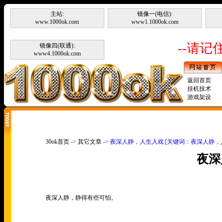
主站:
镜像一(电信):
www.1000ok.com
www1.1000ok.com
--请记住
镜像四(联通):
www4.1000ok.com
返回首页
挂机技术
游戏架设
30ok首页
->
其它文章
-> 夜深人静，人生入戏 [关键词：夜深人静，
夜深
夜深人静，静得有些可怕。