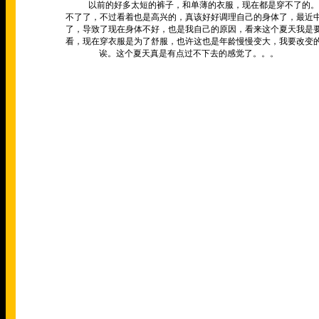
以前的好多太短的裤子，和单薄的衣服，现在都是穿不了的。
不了了，不过看着也是高兴的，真该好好调理自己的身体了，最近
了，导致了现在身体不好，也是我自己的原因，看来这个夏天我是
看，现在穿衣服是为了舒服，也许这也是年龄慢慢变大，我要改变
诶。这个夏天真是有点过不下去的感觉了。。。