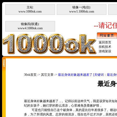
主站:
镜像一(电信):
www.1000ok.com
www1.1000ok.com
--请记住
镜像四(联通):
www4.1000ok.com
返回首页
挂机技术
游戏架设
30ok首页
->
其它文章
-> 最近身体好象越来越差了 [关键词：最近
最近身
最近身体好象越来越差了，。记得以前这种天气，我是该穿短衣短
纪的女孩子，她们穿的那么清凉，心里难免羡慕嫉妒恨，
可是也只能怪自己这个破身体，真的是比往年差很多了。都这
多，为了所谓的风度。总穿的很清凉，现在也不过才
20
岁，居然还