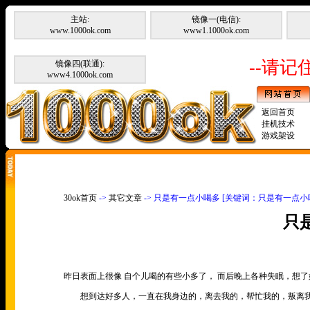
主站:
镜像一(电信):
www.1000ok.com
www1.1000ok.com
--请记住
镜像四(联通):
www4.1000ok.com
返回首页
挂机技术
游戏架设
30ok首页
->
其它文章
-> 只是有一点小喝多 [关键词：只是有一点小
只
昨日表面上很像 自个儿喝的有些小多了， 而后晚上各种失眠，想
想到达好多人，一直在我身边的，离去我的，帮忙我的，叛离