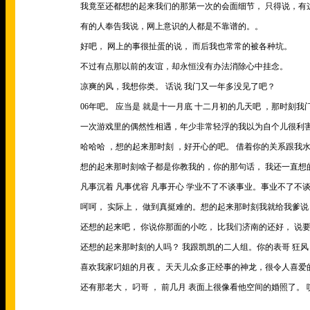
我竟至还都想的起来我们的那第一次的会面细节， 只得说，有
有的人奉告我说，网上意识的人都是不靠谱的。。
好吧， 网上的事很扯蛋的说， 而后我也常常的被各种坑。
不过有点那以前的友谊，却永恒没有办法消除心中挂念。
凉爽的风，我想你类。 话说 我门又一年多没见了吧？
06年吧。 应当是 就是十一月底 十二月初的几天吧 ，那时刻我
一次游戏里的偶然性相遇，年少非常轻浮的我以为自个儿很利害
哈哈哈 ，想的起来那时刻 ，好开心的吧。 借着你的关系跟我水
想的起来那时刻啥子都是你教我的，你的那句话， 我还一直想
凡事沉着 凡事优容 凡事开心 学业不了不谈事业。事业不了不
呵呵， 实际上， 做到真挺难的。想的起来那时刻我就给我爹说
还想的起来吧， 你说你那面的小吃， 比我们济南的还好， 说要
还想的起来那时刻的人吗？ 我跟凯凯的二人组。你的表哥 狂风
喜欢我家叼姐的月夜 。天天儿众多正经事的神龙，很令人喜爱的
还有那老大， 叼哥 ， 前几月 表面上很像看他空间的婚照了。 