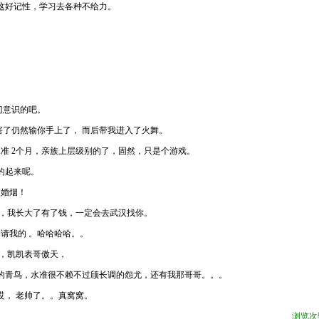
这好记性，学习去各种不给力。
门意识的吧。
了仍然输你手上了， 而后带我进入了火舞。
准 2个月，亲族上层级别的了，固然，只是个游戏。
的起来呢。
谈婚烟！
，我长大了有了钱，一定会去武汉找你。
请我的 。哈哈哈哈。。
，凯凯表哥傲天，
青鸟，水准很不赖不过颀长调的怨尤，还有我那哥哥。。。
哎， 老帅了。。真窝窝。
浏览次