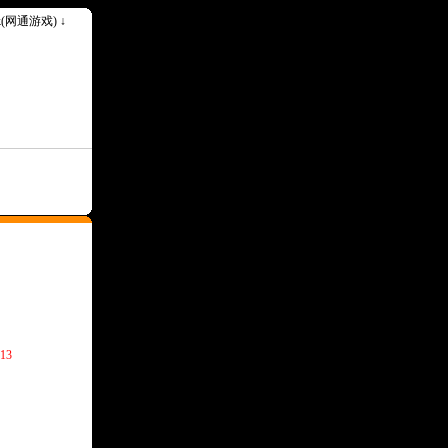
ok(网通游戏) ↓
13