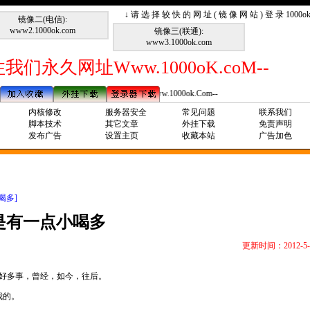
↓ 请 选 择 较 快 的 网 址 ( 镜 像 网 站 ) 登 录 1000
镜像二(电信):
www2.1000ok.com
镜像三(联通):
www3.1000ok.com
我们永久网址Www.1000oK.coM--
--请记住我们永久网址Www.1000ok.Com--
内核修改
服务器安全
常见问题
联系我们
脚本技术
其它文章
外挂下载
免责声明
发布广告
设置主页
收藏本站
广告加色
喝多]
是有一点小喝多
更新时间：2012-5-
了好多事，曾经，如今，往后。
我的。