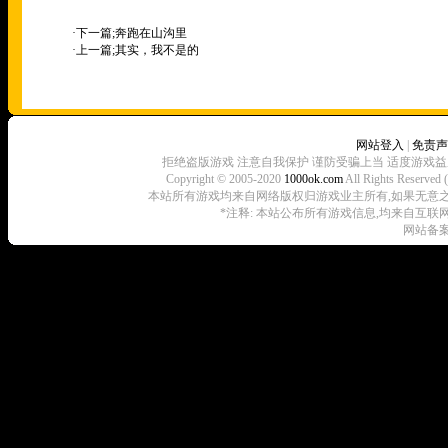
·下一篇;
奔跑在山沟里
·上一篇;
其实，我不是的
网站登入
|
免责声
拒绝盗版游戏 注意自我保护 谨防受骗上当 适度游戏益
Copyright © 2005-2020
1000ok.com
All Rights 
本站所有游戏均来自网络版权归游戏业主所有,如果无意之中侵犯了
*注释: 本站公布所有游戏信息,均来自互联
网站备案