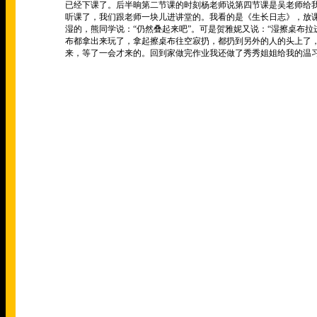
已经下课了。后半晌第二节课的时刻杨老师说第四节课是吴老师给
听课了，我们跟老师一块儿进讲堂的。我看的是《生长日志》，放
湿的，熊同学说：“仍然叠起来吧”。可是贺雅妮又说：“湿擦桌布
布都拿出来玩了，拿起擦桌布往空寂扔，都扔到另外的人的头上了
来，等了一会才来的。回到家做完作业我还做了秀秀姐姐给我的温