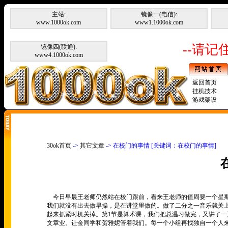
主站:
镜像一(电信):
www.1000ok.com
www1.1000ok.com
--请记住
镜像四(联通):
www4.1000ok.com
返回首页
挂机技术
游戏架设
30ok首页
->
其它文章
-> 在校门的事情 [关键词：在校门的事情]
今日早晨王老师仍然站在校门跟前，看来王老师的值周要一个星期
我们就没有出去做早操，是在讲堂里做的。做了二分之一音乐就关
起来抓紧时机关掉。第1节是算术课，我们把总温习做完，又讲了
文章业。让金同学和贺雅妮管着我们。每一个小组再找独自一个人