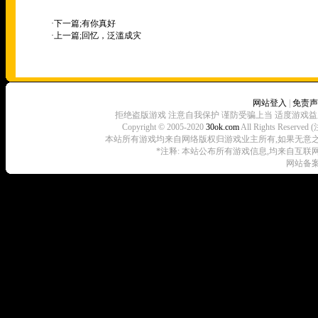
·下一篇;
有你真好
·上一篇;
回忆，泛滥成灾
网站登入
|
免责声
拒绝盗版游戏 注意自我保护 谨防受骗上当 适度游戏益
Copyright © 2005-2020
30ok.com
All Rights R
本站所有游戏均来自网络版权归游戏业主所有,如果无意之中侵犯了
*注释: 本站公布所有游戏信息,均来自互联
网站备案