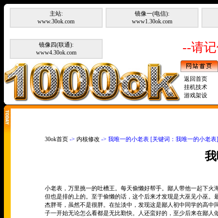
主站:
镜像一(电信):
www.30ok.com
www1.30ok.com
--请记
镜像四(联通):
www4.30ok.com
返回首页
挂机技术
游戏架设
30ok首页
->
内核修改
-> 我唯一的小老表 [关键词：我唯一的小老表
我
小老表，万里挑一的吐槽王。每天偷懒好帮手。鄙人带他一起下火
但也是排的上的。至于偷懒的话，这个后来才发现是大巫见小巫。
杰胖哥，虽然不是很胖。在扯淡中，发现这是鄙人初中同学的高中
子一开始无论怎么看都是无比勤快。人还蛮好的，至少后来在鄙人