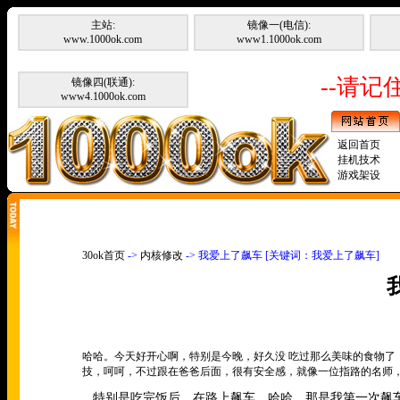
主站:
镜像一(电信):
www.1000ok.com
www1.1000ok.com
--请记住
镜像四(联通):
www4.1000ok.com
返回首页
挂机技术
游戏架设
30ok首页
->
内核修改
-> 我爱上了飙车 [关键词：我爱上了飙车]
哈哈。今天好开心啊，特别是今晚，好久没 吃过那么美味的食物
技，呵呵，不过跟在爸爸后面，很有安全感，就像一位指路的名师
特别是吃完饭后，在路上飙车，哈哈，那是我第一次飙