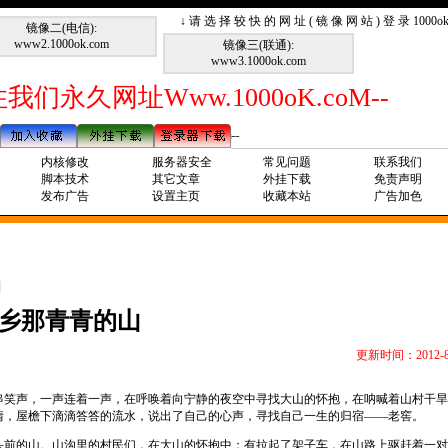
↓ 请 选 择 较 快 的 网 址 ( 镜 像 网 站 ) 登 录 1000
镜像二(电信):
www2.1000ok.com
镜像三(联通):
www3.1000ok.com
我们永久网址Www.1000oK.coM--
内核修改
服务器安全
常见问题
联系我们
脚本技术
其它文章
外挂下载
免责声明
发布广告
设置主页
收藏本站
广告加色
]
乡那青青的山
更新时间：2012-8
串笑声，一声连着一声，在呼唤着向宁静的夜空中寻找大山的怀抱，在呐喊着山村干旱
情，屋檐下滴滴答答的流水，说出了自己的心声，寻找自己一生的归宿
——
老窖。
头前的山。山沟里的村民们，在大山的怀抱中：有拉起了架子车，在山路上驱赶着一对