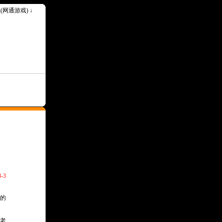
ok(网通游戏) ↓
--请记住我们永久网址Www.1000ok.Com--
-3
的
老