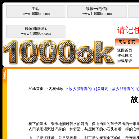
主站:
镜像一(电信):
www.1000ok.com
www1.1000ok.com
--请记住
镜像四(联通):
www4.1000ok.com
返回首页
挂机技术
游戏架设
30ok首页
->
内核修改
-> 故乡那青青的山 [关键词：故乡那青青的山
故
桥下的流水，缓缓地淌过苦水的河沟，像山沟里的孩子发出的一串
农田被雨灌溉过浑身的一种舒适，与屋檐下的小石头有着一样的心
山，总是沉睡着，总是昂扬着
……
那正是父亲犁尖下的山，母亲锄