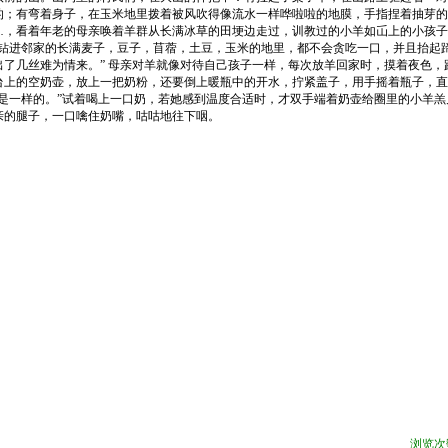
的；有弯着身子，在玉米地里拨着被风吹得像流水一样哗啦啦的地膜，手指捏着抽芽的
…
，看着年老的母亲唤着羊群从长满冰草的田埂边走过，训教过的小羊如屲上的小孩子
钻进邻家的长满麦子，豆子，苜蓿，土豆，玉米的地里，都不会贪吃一口，并且抬起
出了几丝难为情来。
”
母亲对羊就像对待自己孩子一样，每次放羊回家时，摸着夜色，
台上的空奶壶，放上一把奶粉，还要倒上暖瓶中的开水，拧紧盖子，用手摇着瓶子，直
是一样的。
”
试着喝上一口奶，若她感到温度合适时，才双手端着奶壶给圈里的小羊羔
亲的腿子，一口噙住奶嘴，咕咕地往下咽。
浏览次