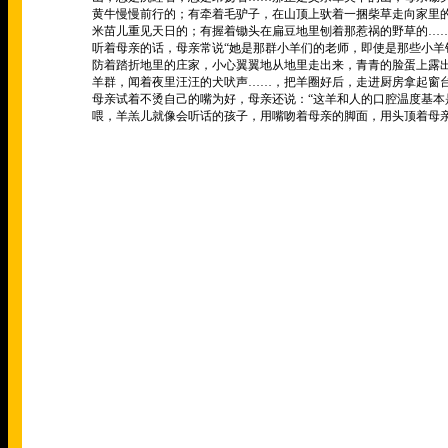
黄牛慢慢前行的；有牵着毛驴子，在山顶上驮着一捆柴草走向家里
米苗儿重见天日的；有握着锄头在扁豆地里刨着那惹祸的野草的
…
听着母亲的话，母亲常说
“
她是那群小羊们的老师，即使是那些小羊
防着踏折地里的庄家，小心翼翼地从地里走出来，青青的脸蛋上露
羊群，闻着夜里汪汪的犬吠声
……
，把羊圈好后，走进厨房拿起窗
母亲试着不烫自己的嘴为好，母亲还说：
“
这羊和人的口腔温度基本
喂，羊羔儿就像会听话的孩子，用嘴吻着母亲的脚面，用头顶着母