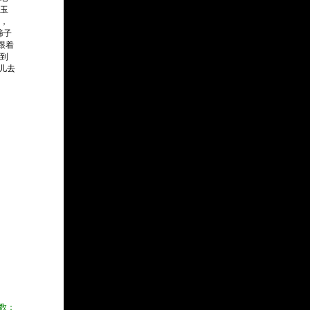
玉
，
蹄子
跟着
到
儿去
数：