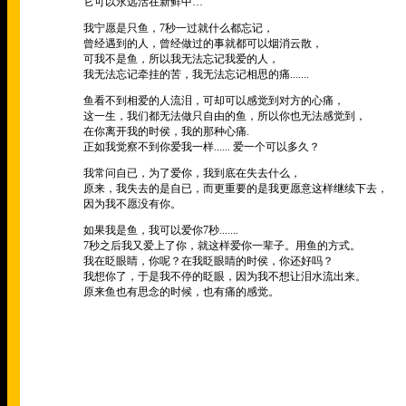
它可以永远活在新鲜中
…
我宁愿是只鱼，
7
秒一过就什么都忘记，
曾经遇到的人，曾经做过的事就都可以烟消云散，
可我不是鱼，所以我无法忘记我爱的人，
我无法忘记牵挂的苦，我无法忘记相思的痛
.......
鱼看不到相爱的人流泪，可却可以感觉到对方的心痛，
这一生，我们都无法做只自由的鱼，所以你也无法感觉到，
在你离开我的时侯，我的那种心痛
.
正如我觉察不到你爱我一样
......
爱一个可以多久？
我常问自已，为了爱你，我到底在失去什么，
原来，我失去的是自已，而更重要的是我更愿意这样继续下去，
因为我不愿没有你。
如果我是鱼，我可以爱你
7
秒
.......
7
秒之后我又爱上了你，就这样爱你一辈子。用鱼的方式。
我在眨眼睛，你呢？在我眨眼睛的时侯，你还好吗？
我想你了，于是我不停的眨眼，因为我不想让泪水流出来。
原来鱼也有思念的时候，也有痛的感觉。