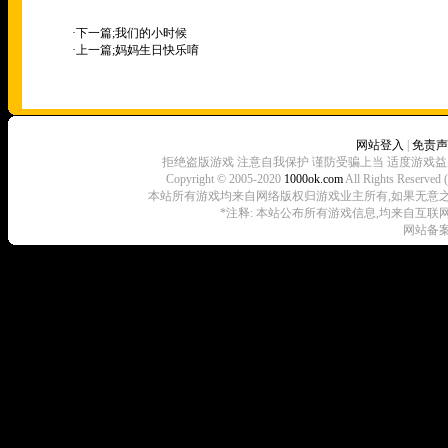
·下一篇;
我们的小时候
·上一篇;
妈妈生日快乐唷
网站登入
|
免责声
拒绝盗版游戏 注意自我保护 谨防受骗上当 适度游戏益
Copyright © 2005-2020
1000ok.com
All Rights 
本站所有游戏均来自网络版权归游戏业主所有,如果无意之中侵犯了
*注释: 本站公布所有游戏信息,均来自互联
网站备案