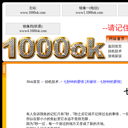
主站:
镜像一(电信):
www.1000ok.com
www1.1000ok.com
--请记住
镜像四(联通):
www4.1000ok.com
返回首页
挂机技术
游戏架设
30ok首页
->
挂机技术
-> 七秒钟的爱情 [关键词：七秒钟的爱情]
有人告诉我鱼的记忆只有
7
秒，
7
秒之后它就不记得过去的事情，一
所以在那小小的鱼缸里它永远不觉得无聊，
因为
7
秒一过，每一个游过的地方又变成了新的天地。