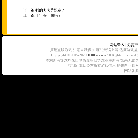
·下一篇;
我的肉肉手毁容了
·上一篇;
千年等一回吗？
网站登入
|
免责声
拒绝盗版游戏 注意自我保护 谨防受骗上当 适度游戏益
Copyright © 2005-2020
1000ok.com
All Rights 
本站所有游戏均来自网络版权归游戏业主所有,如果无意之中侵犯了
*注释: 本站公布所有游戏信息,均来自互联
网站备案