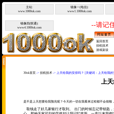
主站:
镜像一(电信):
www.1000ok.com
www1.1000ok.com
--请记住
镜像四(联通):
www4.1000ok.com
返回首页
挂机技术
游戏架设
30ok首页
->
挂机技术
-> 上天给我的安排吗？ [关键词：上天给我的
上天
是不是上天想要给我预兆呢？今天的一切在我看来过程都不会很顺
取钱走了好几家银行才取到。
出门的时候忘记带钥匙，
心，那种无家可归的茫然却让我记忆犹新。一直以来我都