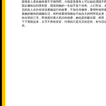
跟很多人喜欢她有着不尽相同吧，大抵是羡慕有人可以如此洒脱不
国从撒哈拉到美利坚，我觉得她的一生似乎是个传奇。人们常说，
后的友人在向你诉说着她远行的故事，不加任何修饰，看得时候舒
着她的愉快的婚姻生活，有时候看得我都会不由自主的呵呵笑起来
哈拉里的三毛，即使面对着大风沙的侵袭，她也是积极乐观，然而
下子黑暗起来，文字不再有笑容，代替的只是无尽的悲伤，有句话
拜。