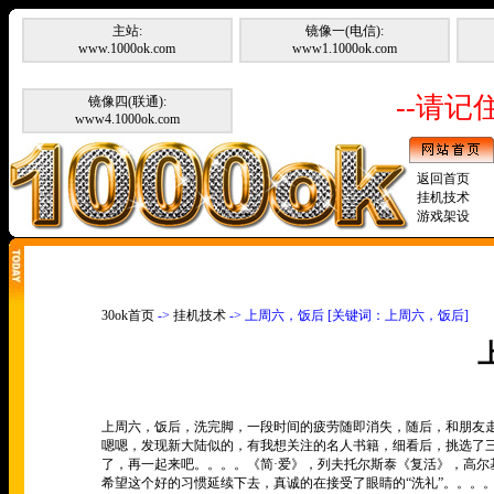
主站:
镜像一(电信):
www.1000ok.com
www1.1000ok.com
--请记住
镜像四(联通):
www4.1000ok.com
返回首页
挂机技术
游戏架设
30ok首页
->
挂机技术
-> 上周六，饭后 [关键词：上周六，饭后]
上周六，饭后，洗完脚，一段时间的疲劳随即消失，随后，和朋友
嗯嗯，发现新大陆似的，有我想关注的名人书籍，细看后，挑选了
了，再一起来吧。。。。《简
·
爱》，列夫托尔斯泰《复活》，高尔
希望这个好的习惯延续下去，真诚的在接受了眼睛的
“
洗礼
”
。。。