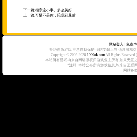
·下一篇;
相亲这小事。多么美好
·上一篇;
可惜不是你，陪我到最后
网站登入
|
免责声
拒绝盗版游戏 注意自我保护 谨防受骗上当 适度游戏益
Copyright © 2005-2020
1000ok.com
All Rights 
本站所有游戏均来自网络版权归游戏业主所有,如果无意之中侵犯了
*注释: 本站公布所有游戏信息,均来自互联
网站备案