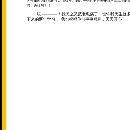
各奔东西为以后的生活而奋斗。想起毕业时不舍离开而不禁流下的
强！必须努力！
哎
！我怎么又范老毛病了，也许我天生就
~~~~~~~~
下来的两年学习，
我也祝福你们事事顺利，天天开心！