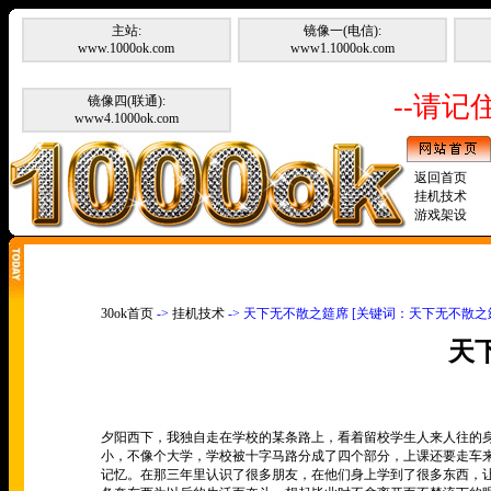
主站:
镜像一(电信):
www.1000ok.com
www1.1000ok.com
--请记住
镜像四(联通):
www4.1000ok.com
返回首页
挂机技术
游戏架设
30ok首页
->
挂机技术
-> 天下无不散之筵席 [关键词：天下无不散之
天
夕阳西下，我独自走在学校的某条路上，看着留校学生人来人往的
小，不像个大学，学校被十字马路分成了四个部分，上课还要走车
记忆。在那三年里认识了很多朋友，在他们身上学到了很多东西，