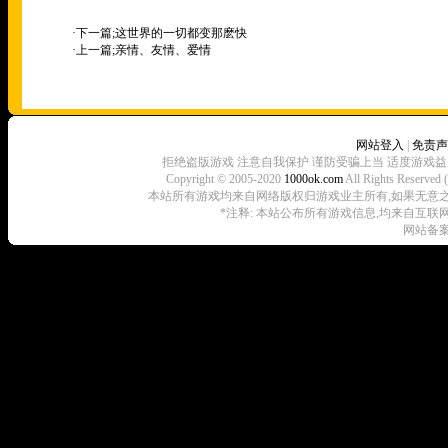
·下一篇;
这世界的一切都变那麽快
·上一篇;
亲情、友情、爱情
网站登入
|
免责声
拒绝盗版游戏 注意自我保护 谨防受骗上当 适度游戏益
Copyright © 2005-2020
1000ok.com
All Rights 
本站所有游戏均来自网络版权归游戏业主所有,如果无意之中侵犯了
*注释: 本站公布所有游戏信息,均来自互联
网站备案