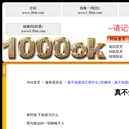
主站:
镜像一(电信):
www.30ok.com
www1.30ok.com
--请记
镜像四(联通):
www4.30ok.com
返回首页
挂机技术
游戏架设
30ok首页
->
服务器安全
-> 真不知道自己想什么 [关键词：真不知道
真不
有时候 不知道为什么
我与身边的一切格格不入