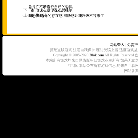
总是在不断寄托自己的恐惧
·下一篇;
他现在跟你说还想继续
·上一篇;
暑假计
我恐惧 这样的存在感 威胁感让我呼吸不过来了
网站登入
|
免责声
拒绝盗版游戏 注意自我保护 谨防受骗上当 适度游戏益
Copyright © 2005-2020
30ok.com
All Rights R
本站所有游戏均来自网络版权归游戏业主所有,如果无意之中侵犯了
*注释: 本站公布所有游戏信息,均来自互联
网站备案