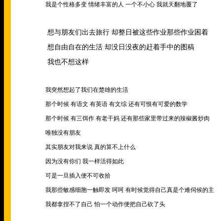
我是个性格多变 情绪丰富的人 一个不小心 我就天翻地覆了
想与朋友们出去旅行 却整日被这些作业那些作业困着
想自由自在的生活 却没日没夜的赶着手中的图稿
我也不想这样
我突然想起了我们在楚雄的生活
那个时候 有语文 有英语 有文综 还有可恨有可爱的数学
那个时候 有三饵作 有老干妈 还有那些家里带过来的辣椒酱炒肉
唯独没有朋友
其实朋友对我来说 真的算不上什么
因为没有你们 我一样活得如此
可是一旦插入便不可收拾
我那些敏感细胞一触即发 呵呵 有时候觉得自己真是个难伺候的主
我都拿捏不了自己 怕一个动作便把自己砍了头