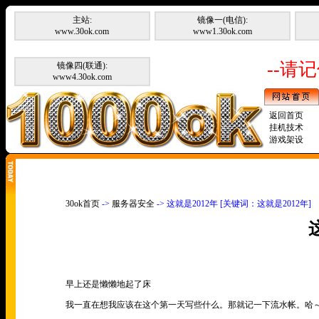
主站:
镜像一(电信):
www.30ok.com
www1.30ok.com
--请记
镜像四(联通):
www4.30ok.com
返回首页
挂机技术
游戏架设
30ok首页
->
服务器安全
-> 这就是2012年 [关键词：这就是2012年]
早上还是懒懒地起了床
我一直在想我应该在这个第一天写些什么。那就记一下流水帐。哈