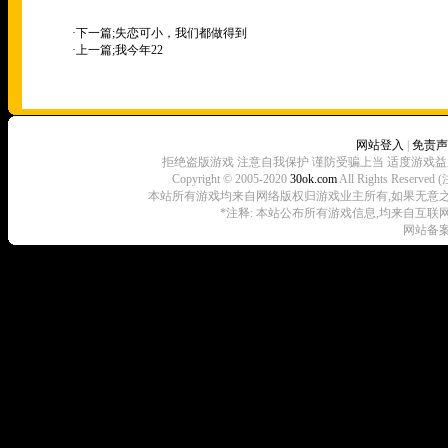
·下一篇;
失恋可小，我们都做得到
·上一篇;
我今年22
网站登入
|
免责声
拒绝盗版游戏 注意自我保护 谨防受骗上当 适度游戏益
Copyright © 2005-2020
30ok.com
All Rights R
本站所有游戏均来自网络版权归游戏业主所有,如果无意之中侵犯了
*注释: 本站公布所有游戏信息,均来自互联
网站备案